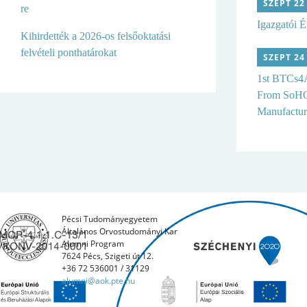
SZEPT 22
re
Igazgatói É
Kihirdették a 2026-os felsőoktatási
felvételi ponthatárokat
SZEPT 24
1st BTCs
From SoHO
Manufacturi
Pécsi Tudományegyetem
Általános Orvostudományi Kar
Alumni Program
7624 Pécs, Szigeti út 12.
+36 72 536001 / 31129
alumni@aok.pte.hu