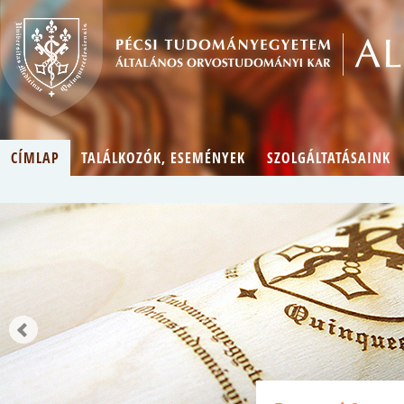
CÍMLAP
TALÁLKOZÓK, ESEMÉNYEK
SZOLGÁLTATÁSAINK