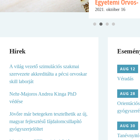
Egyetemi Orvos-
2021. október 16
Hírek
Esemén
A világ vezető szimulációs szakmai
AUG 12
szervezete akkreditálta a pécsi orvoskar
Véradás
skill laborját
AUG 28
Nehr-Majoros Andrea Kinga PhD
védése
Orientációs
gyógyszeré
Jövőre már betegeken tesztelhetik az új,
magyar fejlesztésű fájdalomcsillapító
AUG 30
gyógyszerjelöltet
Tanévnyitó