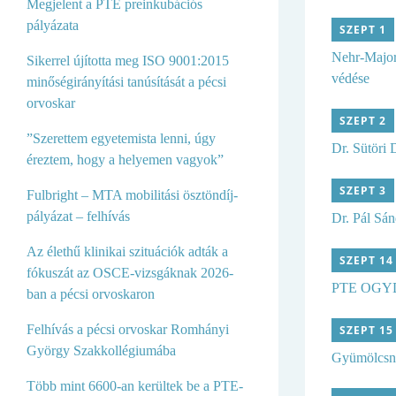
Megjelent a PTE preinkubációs
pályázata
SZEPT 1
Nehr-Majo
Sikerrel újította meg ISO 9001:2015
védése
minőségirányítási tanúsítását a pécsi
orvoskar
SZEPT 2
”Szerettem egyetemista lenni, úgy
Dr. Sütöri
éreztem, hogy a helyemen vagyok”
SZEPT 3
Fulbright – MTA mobilitási ösztöndíj-
pályázat – felhívás
Dr. Pál Sá
Az élethű klinikai szituációk adták a
SZEPT 14
fókuszát az OSCE-vizsgáknak 2026-
PTE OGYD
ban a pécsi orvoskaron
Felhívás a pécsi orvoskar Romhányi
SZEPT 15
György Szakkollégiumába
Gyümölcsn
Több mint 6600-an kerültek be a PTE-