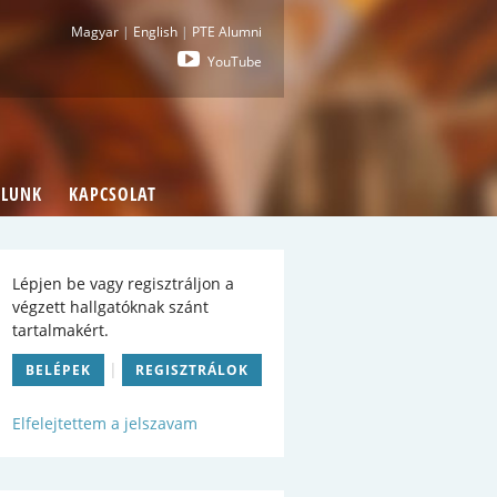
i : Pécsi Tudományegyetem Általános Orvostu
Magyar
|
English
|
PTE Alumni
YouTube
LUNK
KAPCSOLAT
Lépjen be vagy regisztráljon a
végzett hallgatóknak szánt
tartalmakért.
|
BELÉPEK
REGISZTRÁLOK
Elfelejtettem a jelszavam