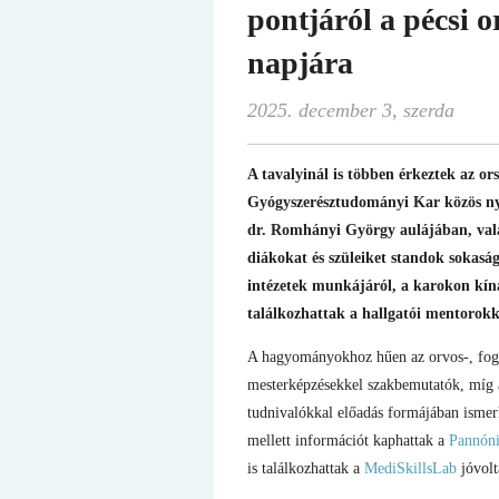
pontjáról a pécsi o
napjára
2025. december 3, szerda
A tavalyinál is többen
érkeztek az or
Gyógyszerésztudományi Kar közös nyí
dr. Romhányi György aulájában, vala
diákokat és szüleiket standok sokasá
intézetek munkájáról, a karokon kín
találkozhattak a hallgatói mentorokka
A hagyományokhoz hűen az orvos-, fogor
mesterképzésekkel szakbemutatók, míg a 
tudnivalókkal előadás formájában ismer
mellett információt kaphattak a
Pannóni
is találkozhattak a
MediSkillsLab
jóvolt