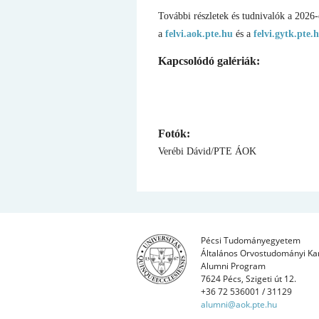
További részletek és tudnivalók a 2026-o
a
felvi.aok.pte.hu
és a
felvi.gytk.pte.
Kapcsolódó galériák:
Fotók:
Verébi Dávid/PTE ÁOK
Pécsi Tudományegyetem
Általános Orvostudományi Ka
Alumni Program
7624 Pécs, Szigeti út 12.
+36 72 536001 / 31129
alumni@aok.pte.hu