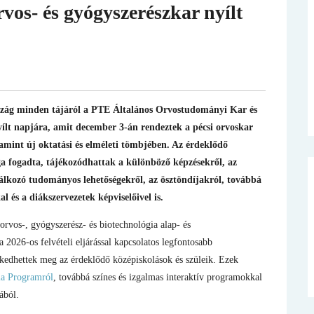
rvos- és gyógyszerészkar nyílt
szág minden tájáról a PTE Általános Orvostudományi Kar és
lt napjára, amit december 3-án rendeztek a pécsi orvoskar
mint új oktatási és elméleti tömbjében. Az érdeklődő
ga fogadta, tájékozódhattak a különböző képzésekről, az
álkozó tudományos lehetőségekről, az ösztöndíjakról, továbbá
l és a diákszervezetek képviselőivel is.
vos-, gyógyszerész- és biotechnológia alap- és
2026-os felvételi eljárással kapcsolatos legfontosabb
kedhettek meg az érdeklődő középiskolások és szüleik. Ezek
a Programról
, továbbá színes és izgalmas interaktív programokkal
ából.