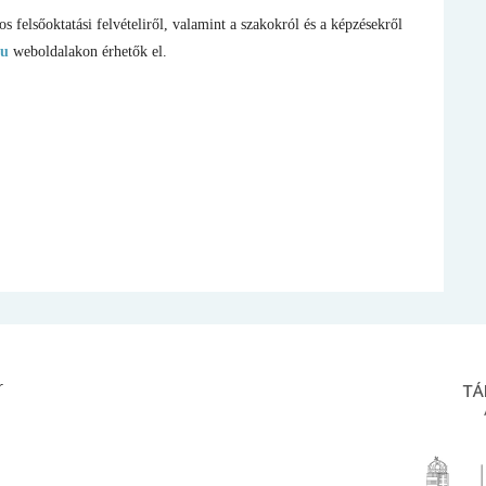
s felsőoktatási felvételiről, valamint a szakokról és a képzésekről
hu
weboldalakon érhetők el.
r