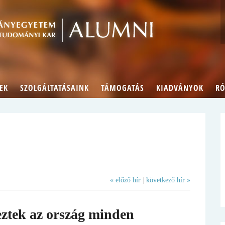
Alumn
EK
SZOLGÁLTATÁSAINK
TÁMOGATÁS
KIADVÁNYOK
RÓ
« előző hír
|
következő hír »
eztek az ország minden