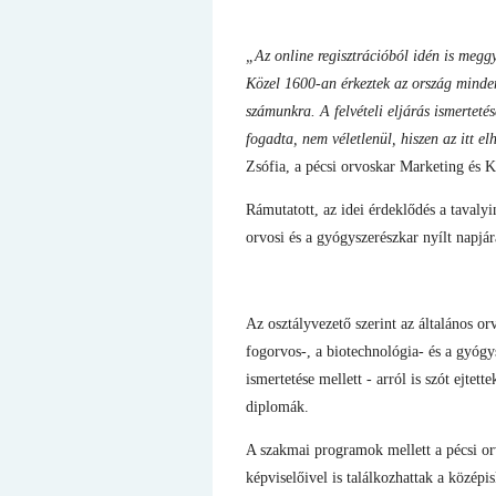
„Az online regisztrációból idén is megg
Közel 1600-an érkeztek az ország minden 
számunkra. A felvételi eljárás ismertetés
fogadta, nem véletlenül, hiszen az itt e
Zsófia, a pécsi orvoskar Marketing és 
Rámutatott, az idei érdeklődés a tavaly
orvosi és a gyógyszerészkar nyílt napjár
Az osztályvezető szerint az általános o
fogorvos-, a biotechnológia- és a gyógy
ismertetése mellett - arról is szót ejte
diplomák.
A szakmai programok mellett a pécsi orv
képviselőivel is találkozhattak a középi