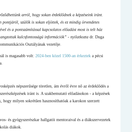
yőződhettünk arról, hogy sokan érdeklődnek a képzéseink iránt.
pontjáról, szülők is sokan eljöttek, és ez mindig örvendetes
ével és a pontszámítással kapcsolatos előadást most is telt ház
lhangzottak kulcsfontosságú információk” - nyilatkozta
dr. Duga
Kommunikációs Osztályának vezetője.
inál is magasabb volt:
2024-ben közel 1500-an érkeztek
a pécsi
a.
rvosképzés népszerűsége töretlen, ám évről évre nő az érdeklődés a
szerészképzések iránt is. A szakbemutató előadásokon - a képzések
ttek, hogy milyen sokrétűen hasznosíthatóak a karokon szerzett
os- és gyógyszerészkar hallgatói mentoraival és a diákszervezetek
skolás diákok.