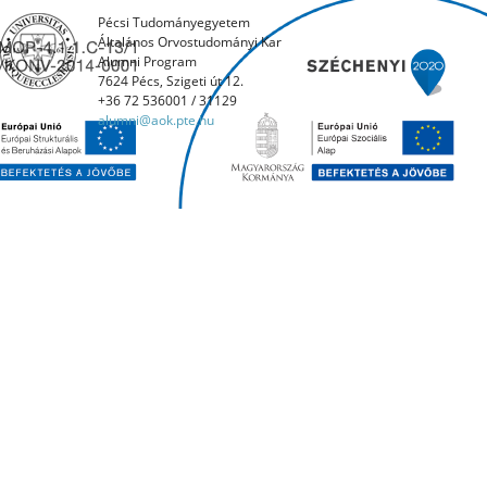
Pécsi Tudományegyetem
Általános Orvostudományi Kar
Alumni Program
7624 Pécs, Szigeti út 12.
+36 72 536001 / 31129
alumni@aok.pte.hu