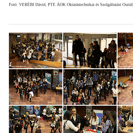
Fotó: VERÉBI Dávid, PTE ÁOK Oktatástechnikai és Szolgáltatási Osztály