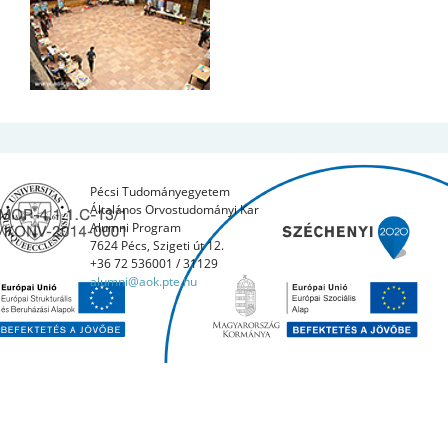
Pécsi Tudományegyetem
Általános Orvostudományi Kar
Alumni Program
7624 Pécs, Szigeti út 12.
+36 72 536001 / 31129
alumni@aok.pte.hu