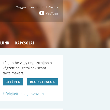
i : Pécsi Tudományegyetem Általános Orvostu
Magyar
|
English
|
PTE Alumni
YouTube
LUNK
KAPCSOLAT
Lépjen be vagy regisztráljon a
végzett hallgatóknak szánt
tartalmakért.
|
BELÉPEK
REGISZTRÁLOK
Elfelejtettem a jelszavam