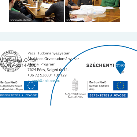
Pécsi Tudományegyetem
Általános Orvostudományi Kar
Alumni Program
7624 Pécs, Szigeti út 12.
+36 72 536001 / 31129
alumni@aok.pte.hu