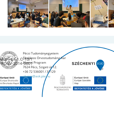
Pécsi Tudományegyetem
Általános Orvostudományi Kar
Alumni Program
7624 Pécs, Szigeti út 12.
+36 72 536001 / 31129
alumni@aok.pte.hu