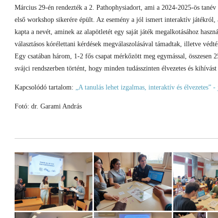
Március 29-én rendezték a 2. Pathophysiadort, ami a 2024-2025-ös tanév 
első workshop sikerére épült. Az esemény a jól ismert interaktív játékról,
kapta a nevét, aminek az alapötletét egy saját játék megalkotásához haszná
választásos kórélettani kérdések megválaszolásával támadtak, illetve védték
Egy csatában három, 1-2 fős csapat mérkőzött meg egymással, összesen 25 c
svájci rendszerben történt, hogy minden tudásszinten élvezetes és kihívást
Kapcsolódó tartalom:
„A tanulás lehet izgalmas, interaktív és élvezetes” 
Fotó: dr. Garami András