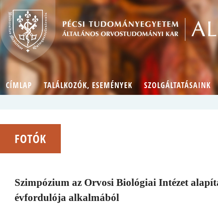
CÍMLAP
TALÁLKOZÓK, ESEMÉNYEK
SZOLGÁLTATÁSAINK
FOTÓK
Szimpózium az Orvosi Biológiai Intézet alapí
évfordulója alkalmából