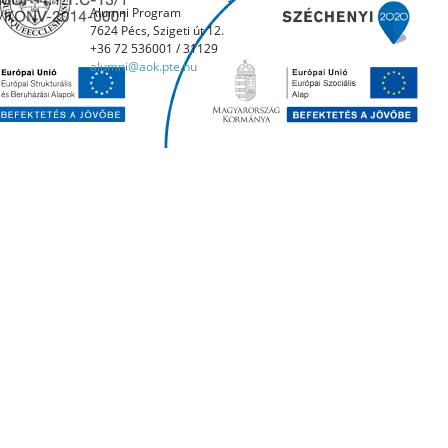
Alumni Program
7624 Pécs, Szigeti út 12.
+36 72 536001 / 31129
alumni@aok.pte.hu