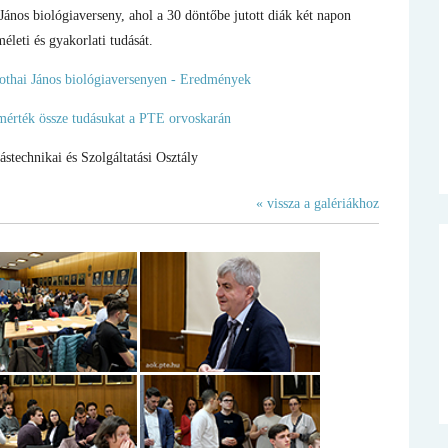
 János biológiaverseny, ahol a 30 döntőbe jutott diák két napon
életi és gyakorlati tudását.
othai János biológiaversenyen - Eredmények
érték össze tudásukat a PTE orvoskarán
echnikai és Szolgáltatási Osztály
« vissza a galériákhoz