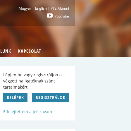
i : Pécsi Tudományegyetem Általános Orvostu
Magyar
|
English
|
PTE Alumni
YouTube
LUNK
KAPCSOLAT
Lépjen be vagy regisztráljon a
végzett hallgatóknak szánt
tartalmakért.
|
BELÉPEK
REGISZTRÁLOK
Elfelejtettem a jelszavam