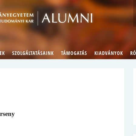
Alumn
EK
SZOLGÁLTATÁSAINK
TÁMOGATÁS
KIADVÁNYOK
RÓ
erseny