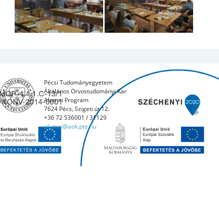
Pécsi Tudományegyetem
Általános Orvostudományi Kar
Alumni Program
7624 Pécs, Szigeti út 12.
+36 72 536001 / 31129
alumni@aok.pte.hu