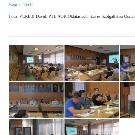
Kapcsolódó hír
Fotó: VERÉBI Dávid, PTE ÁOK Oktatástechnikai és Szolgáltatási Osztál