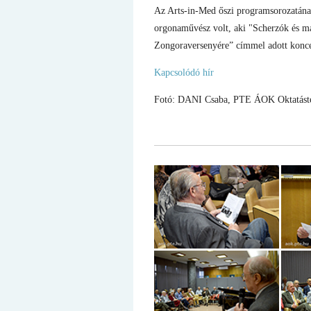
Az Arts-in-Med őszi programsorozatának
orgonaművész volt, aki "Scherzók és m
Zongoraversenyére” címmel adott konce
Kapcsolódó hír
Fotó: DANI Csaba, PTE ÁOK Oktatástech