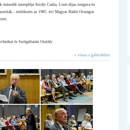
 második szereplője Király Csaba, Liszt-díjas zongora-és
azurkák - emlékezés az 1985. évi Magyar Rádió Országos
rtet.
nikai és Szolgáltatási Osztály
« vissza a galériákhoz