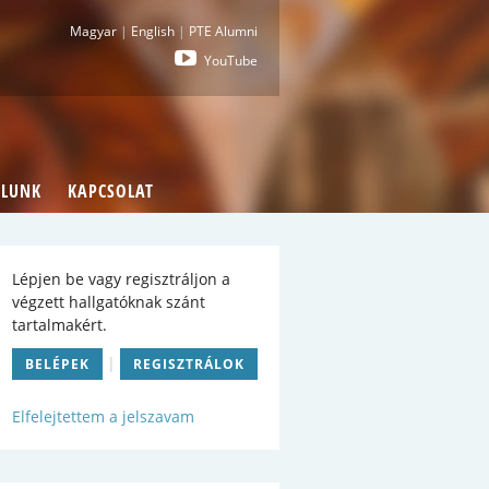
i : Pécsi Tudományegyetem Általános Orvostu
Magyar
|
English
|
PTE Alumni
YouTube
LUNK
KAPCSOLAT
Lépjen be vagy regisztráljon a
végzett hallgatóknak szánt
tartalmakért.
|
BELÉPEK
REGISZTRÁLOK
Elfelejtettem a jelszavam